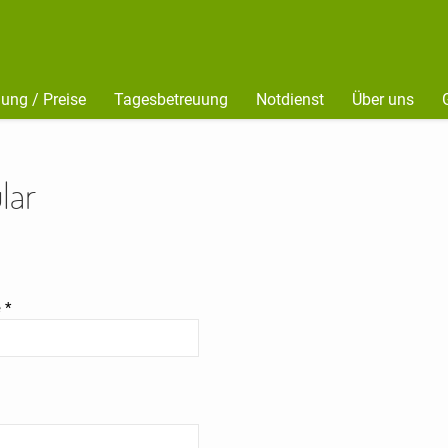
ung / Preise
Tagesbetreuung
Notdienst
Über uns
lar
!
e
*